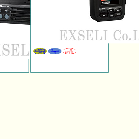
同等製品
リース
生産
レンタル
可
終了品