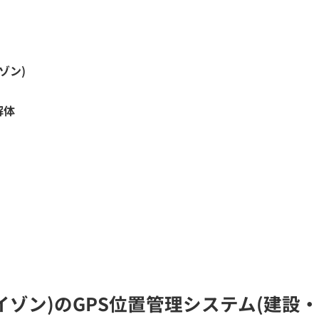
ゾン)
解体
ライゾン)のGPS位置管理システム(建