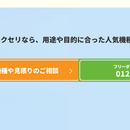
エクセリなら、用途や目的に合った
人気機
フリーダ
機種や見積りのご相談
012