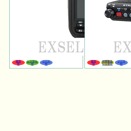
販売
レンタル
リース
販売
同等製品
リース
可
可
可
可
レンタル
可