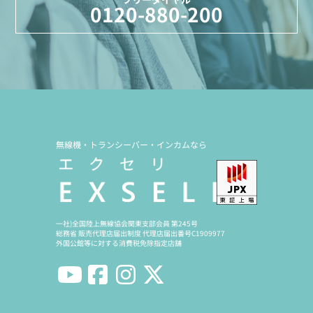
0120-880-200
無線機・トランシーバー・インカムなら
一社)全国陸上無線協会関東支部会員 第245号
総務省 販売代理店届出制度 代理店届出番号C1909977
外国公館等に対する消費税免除指定店舗