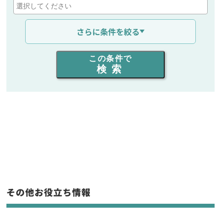
通信距離を選ぶ
さらに条件を絞る
出力を選ぶ
この条件で
検索
同時通話人数を選ぶ
販売
/
レンタル
/
リース
新品
/
中古
生産終了品を含む
フリーワード入力(製品名等)
その他お役立ち情報