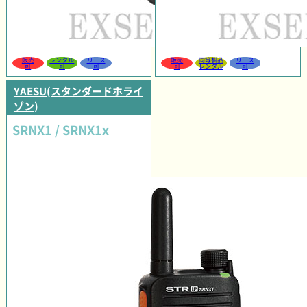
販売
レンタル
リース
販売
同等製品
リース
可
可
可
可
レンタル
可
YAESU(スタンダードホライ
ゾン)
SRNX1 / SRNX1x