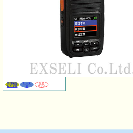
同等製品
リース
生産
レンタル
可
終了品