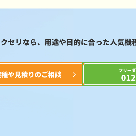
エクセリなら、用途や目的に合った
人気機
フリーダ
機種や見積りのご相談
012