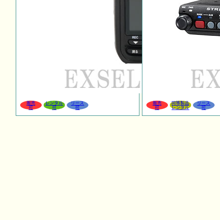
販売
レンタル
リース
販売
同等製品
リース
可
可
可
可
レンタル
可