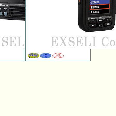
同等製品
リース
生産
レンタル
可
終了品