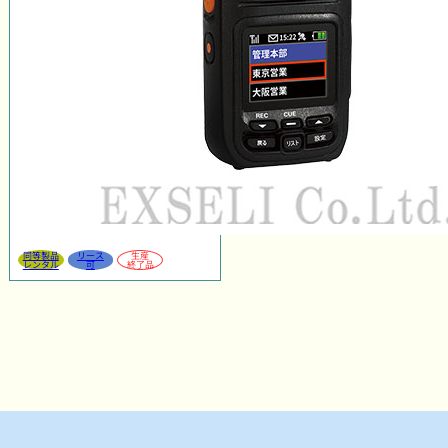
同等製品
リース
生産
レンタル
可
終了品