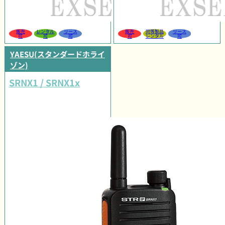
販売
レンタル
リース
販売
同等製品
リース
可
可
可
可
レンタル
可
YAESU(スタンダードホライ
ゾン)
SRNX1 / SRNX1x