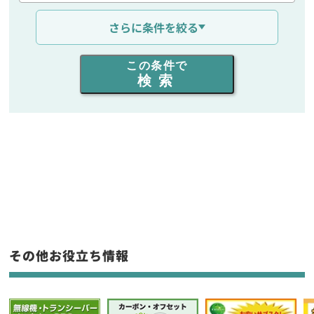
通信距離を選ぶ
さらに条件を絞る
出力を選ぶ
この条件で
検索
同時通話人数を選ぶ
販売
/
レンタル
/
リース
新品
/
中古
生産終了品を含む
フリーワード入力(製品名等)
その他お役立ち情報
選択条件をリセット