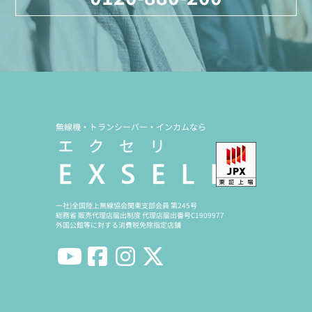
無線機・トランシーバー・インカムなら
一社)全国陸上無線協会関東支部会員 第245号
総務省 販売代理店届出制度 代理店届出番号C1909977
外国公館等に対する消費税免除指定店舗