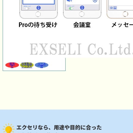
販売
同等製品
リース
可
レンタル
可
エクセリなら、用途や目的に合った