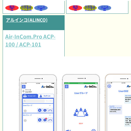
販売
同等製品
リース
販売
同等製品
リース
可
レンタル
可
可
レンタル
可
アルインコ(ALINCO)
Air-InCom.Pro ACP-
100 / ACP-101