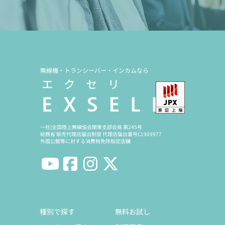
無線機・トランシーバー・インカムなら
一社)全国陸上無線協会関東支部会員 第245号
総務省 販売代理店届出制度 代理店届出番号C1909977
外国公館等に対する消費税免除指定店舗
種別で探す
無料お試し