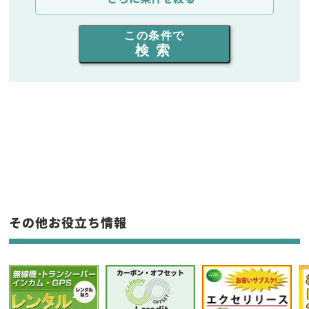
出力を選ぶ
この条件で
検索
同時通話人数を選ぶ
販売
/
レンタル
/
リース
新品
/
中古
生産終了品を含む
フリーワード入力(製品名等)
その他お役立ち情報
選択条件をリセット