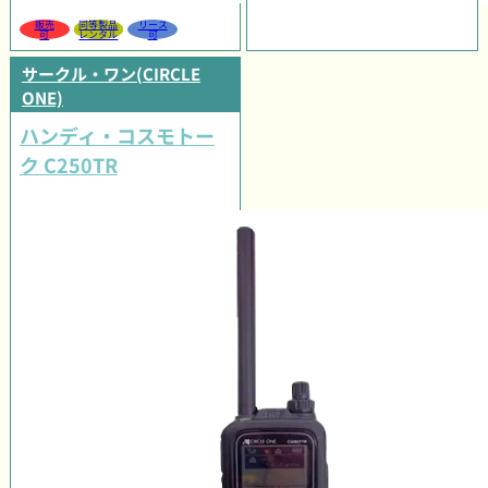
販売
同等製品
リース
可
レンタル
可
サークル・ワン(CIRCLE
ONE)
ハンディ・コスモトー
ク C250TR