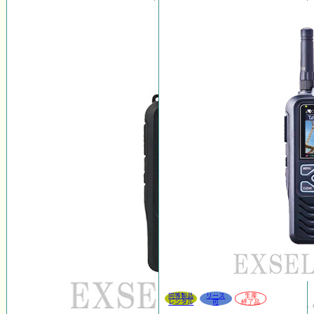
同等製品
リース
生産
レンタル
可
終了品