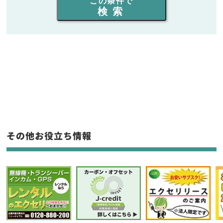
この条件で
検索
同時通話人数を選ぶ
販売
/
レンタル
/
リース
新品
/
中古
生産終了品を含む
フリーワード入力(製品名等)
その他お役立ち情報
選択条件をリセット