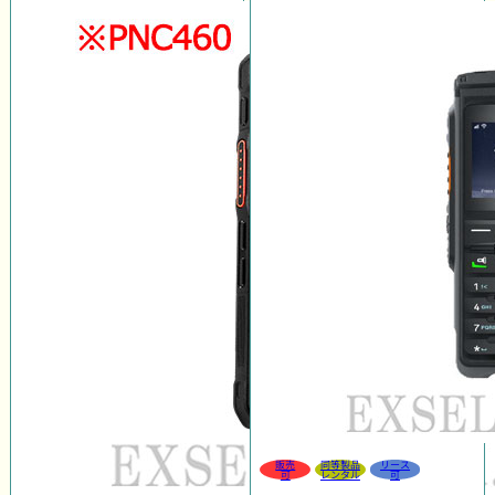
販売
同等製品
リース
可
レンタル
可