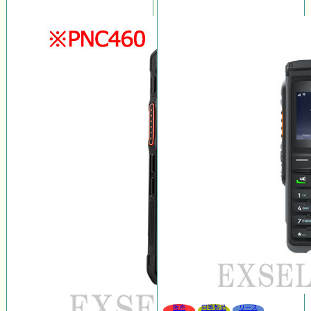
販売
同等製品
リース