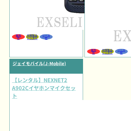
販売
同等製品
リース
可
レンタル
可
販売
同等製品
リース
可
レンタル
可
ジェイモバイル(J-Mobile)
【レンタル】NEXNET2
A902Cイヤホンマイクセッ
ト