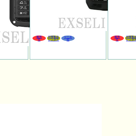
販売
同等製品
リース
販売
同等製
可
レンタル
可
可
レンタ