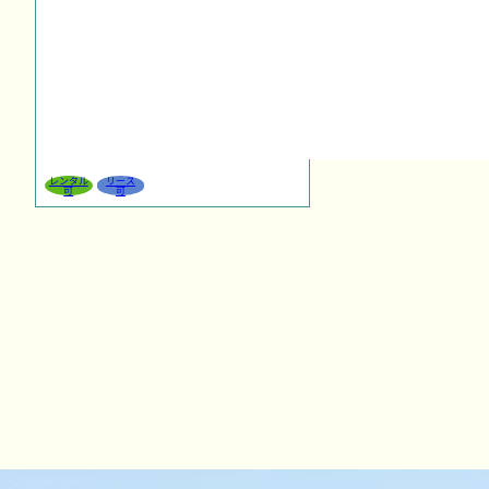
レンタル
リース
可
可