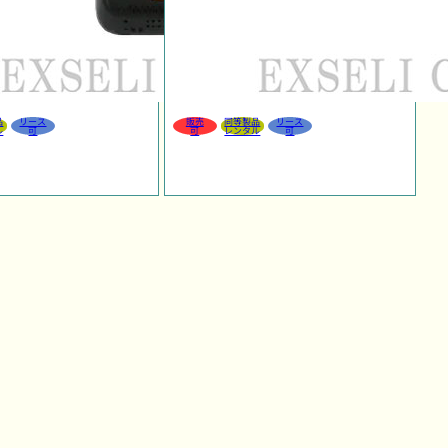
品
リース
販売
同等製品
リース
ル
可
可
レンタル
可