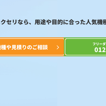
エクセリなら、用途や目的に合った
人気機
フリーダ
機種や見積りのご相談
012