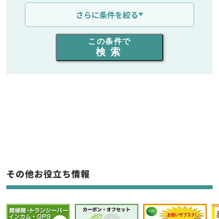
通信距離を選ぶ
さらに条件を絞る
出力を選ぶ
この条件で
検索
同時通話人数を選ぶ
販売
/
レンタル
/
リース
新品
/
中古
生産終了品を含む
フリーワード入力(製品名等)
その他お役立ち情報
選択条件をリセット