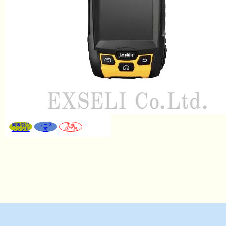
同等製品
リース
生産
レンタル
可
終了品