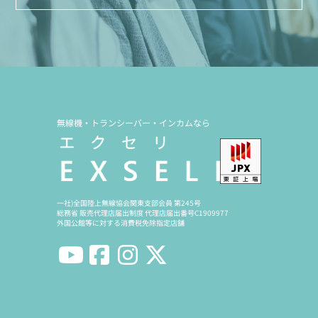
無線機・トランシーバー・インカムなら
一社)全国陸上無線協会関東支部会員 第245号
総務省 販売代理店届出制度 代理店届出番号C1909977
外国公館等に対する消費税免除指定店舗