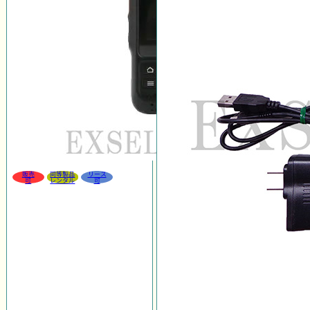
販売
同等製品
リース
可
レンタル
可