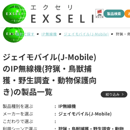
製品検索
種別で探す
IP無線機
ジェイモバイル(J-Mobile)
狩猟・
ジェイモバイル(J-Mobile)
のIP無線機(狩猟・鳥獣捕
獲・野生調査・動物保護向
き)の製品一覧
絞り込み
製品種別を選ぶ
IP無線機
メーカーを選ぶ
ジェイモバイル(J-Mobile)
こだわりで選ぶ
利用シーンで選ぶ
狩猟・鳥獣捕獲・野生調査・動物