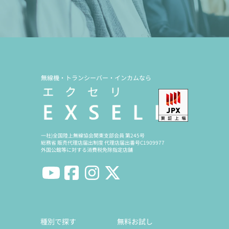
無線機・トランシーバー・インカムなら
一社)全国陸上無線協会関東支部会員 第245号
総務省 販売代理店届出制度 代理店届出番号C1909977
外国公館等に対する消費税免除指定店舗
種別で探す
無料お試し