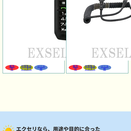
販売
同等製品
リース
販売
同等製品
リース
可
レンタル
可
可
レンタル
可
エクセリなら、用途や目的に合った