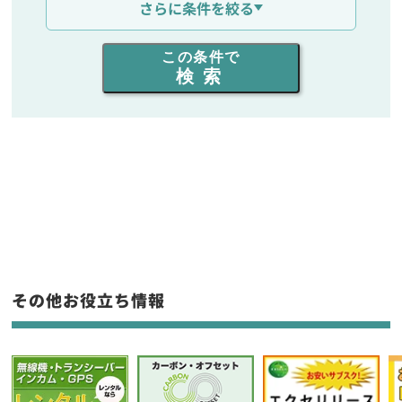
さらに条件を絞る
出力を選ぶ
この条件で
検索
同時通話人数を選ぶ
販売
/
レンタル
/
リース
新品
/
中古
生産終了品を含む
フリーワード入力(製品名等)
その他お役立ち情報
選択条件をリセット