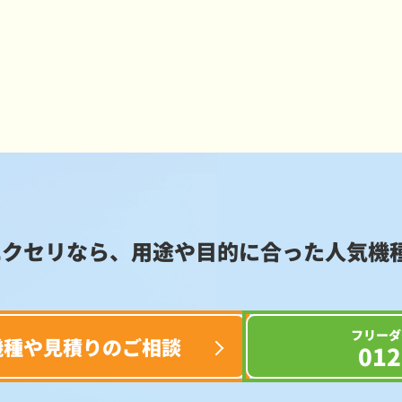
エクセリなら、用途や目的に合った
人気機
フリーダ
機種や見積りのご相談
012