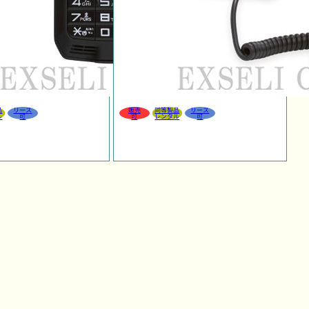
品
リース
販売
同等製品
リース
ル
可
可
レンタル
可