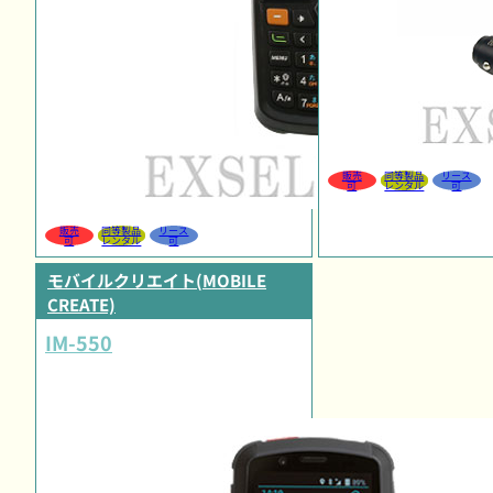
販売
同等製品
リース
可
レンタル
可
販売
同等製品
リース
可
レンタル
可
モバイルクリエイト(MOBILE
CREATE)
IM-550