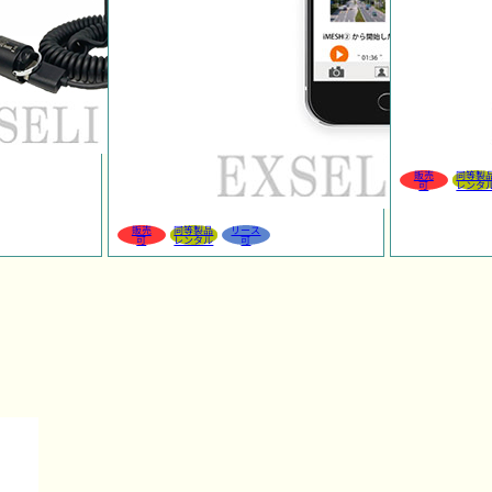
販売
同等製
可
レンタ
販売
同等製品
リース
可
レンタル
可