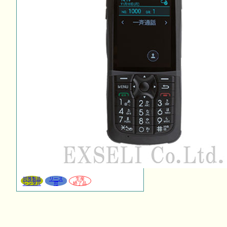
同等製品
リース
生産
レンタル
可
終了品