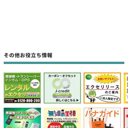
販売
/
レンタル
/
リース
新品
/
中古
生産終了品を含む
フリーワード入力(製品名等)
その他お役立ち情報
選択条件をリセット