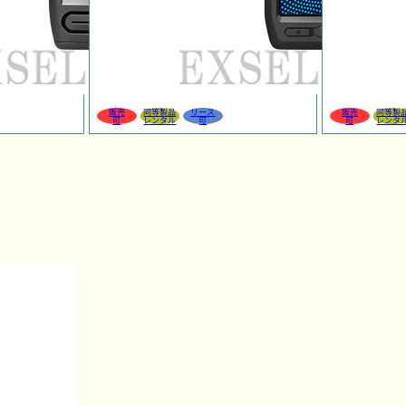
販売
同等製品
リース
販売
同等製
可
レンタル
可
可
レンタ