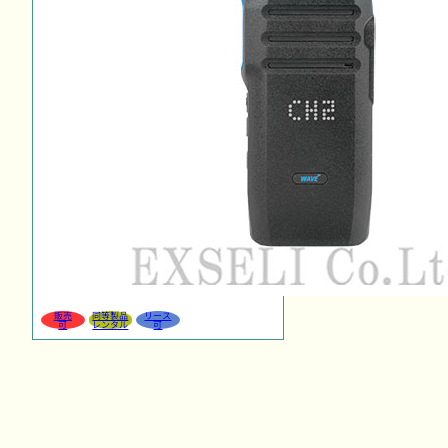
販売
同等製品
リース
可
レンタル
可