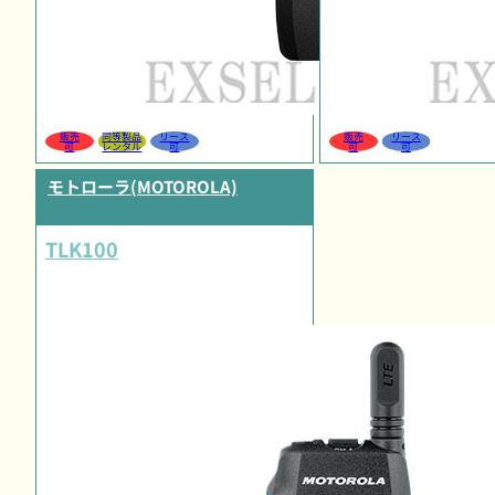
販売
同等製品
リース
販売
リース
可
レンタル
可
可
可
モトローラ(MOTOROLA)
TLK100