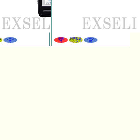
品
リース
販売
同等製品
リース
ル
可
可
レンタル
可