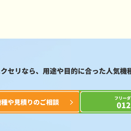
エクセリなら、用途や目的に合った
人気機
フリーダ
機種や見積りのご相談
012