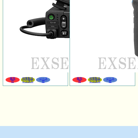
販売
同等製品
リース
販売
同等製品
リース
可
レンタル
可
可
レンタル
可