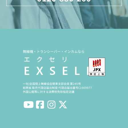
無線機・トランシーバー・インカムなら
一社)全国陸上無線協会関東支部会員 第245号
総務省 販売代理店届出制度 代理店届出番号C1909977
外国公館等に対する消費税免除指定店舗