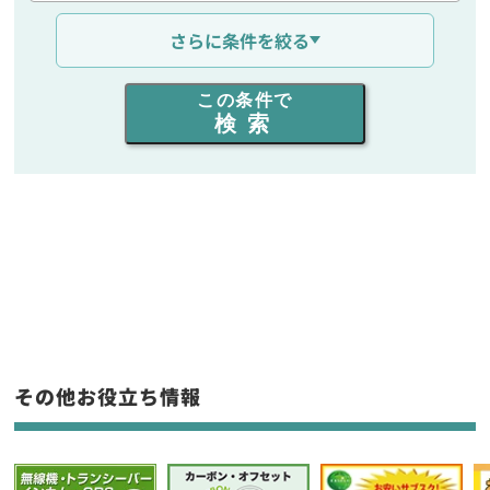
通信距離を選ぶ
さらに条件を絞る
出力を選ぶ
この条件で
検索
同時通話人数を選ぶ
販売
/
レンタル
/
リース
新品
/
中古
生産終了品を含む
フリーワード入力(製品名等)
その他お役立ち情報
選択条件をリセット