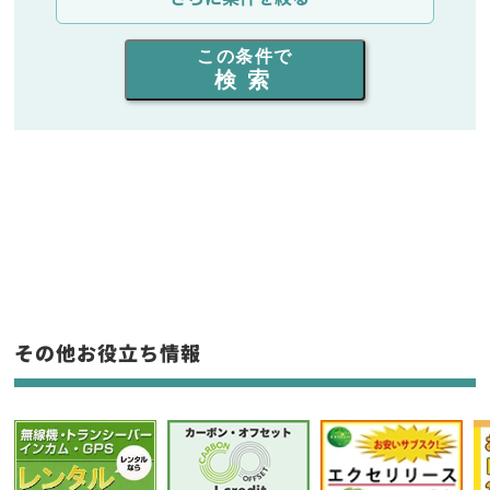
出力を選ぶ
この条件で
検索
同時通話人数を選ぶ
販売
/
レンタル
/
リース
新品
/
中古
生産終了品を含む
フリーワード入力(製品名等)
その他お役立ち情報
選択条件をリセット