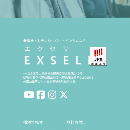
無線機・トランシーバー・インカムなら
一社)全国陸上無線協会関東支部会員 第245号
総務省 販売代理店届出制度 代理店届出番号C1909977
外国公館等に対する消費税免除指定店舗
種別で探す
無料お試し