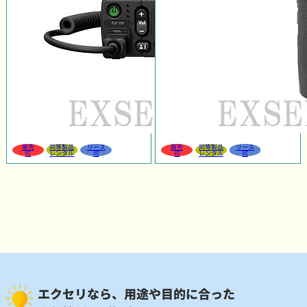
販売
同等製品
リース
販売
同等製品
リース
可
レンタル
可
可
レンタル
可
エクセリなら、用途や目的に合った