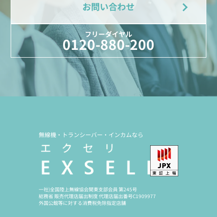
お問い合わせ
フリーダイヤル
0120-880-200
無線機・トランシーバー・インカムなら
一社)全国陸上無線協会関東支部会員 第245号
総務省 販売代理店届出制度 代理店届出番号C1909977
外国公館等に対する消費税免除指定店舗