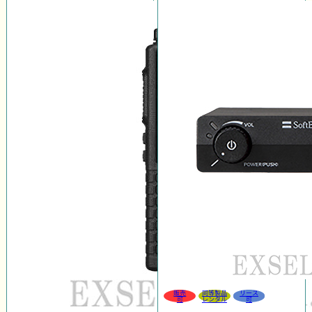
販売
同等製品
リース
可
レンタル
可