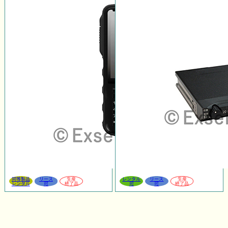
同等製品
リース
生産
レンタル
リース
生産
レンタル
可
終了品
可
可
終了品