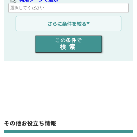
通信距離を選ぶ
さらに条件を絞る
出力を選ぶ
この条件で
検索
同時通話人数を選ぶ
販売
/
レンタル
/
リース
新品
/
中古
生産終了品を含む
フリーワード入力(製品名等)
その他お役立ち情報