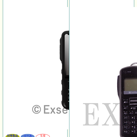
同等製品
リース
生産