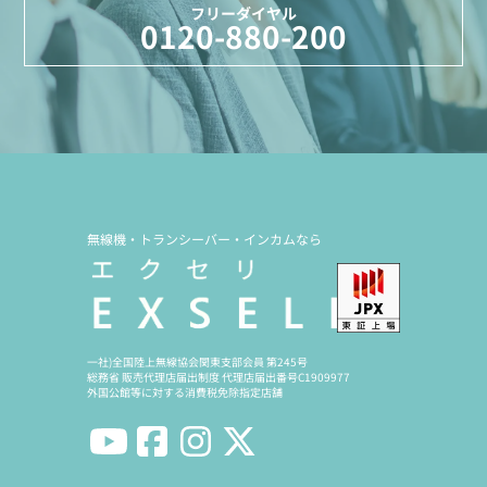
フリーダイヤル
0120-880-200
無線機・トランシーバー・インカムなら
一社)全国陸上無線協会関東支部会員 第245号
総務省 販売代理店届出制度 代理店届出番号C1909977
外国公館等に対する消費税免除指定店舗