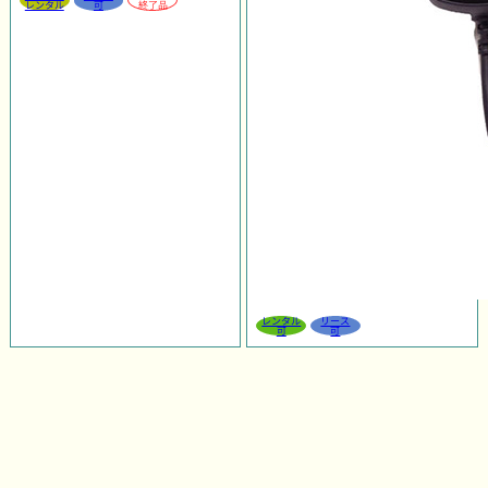
レンタル
可
終了品
レンタル
リース
可
可