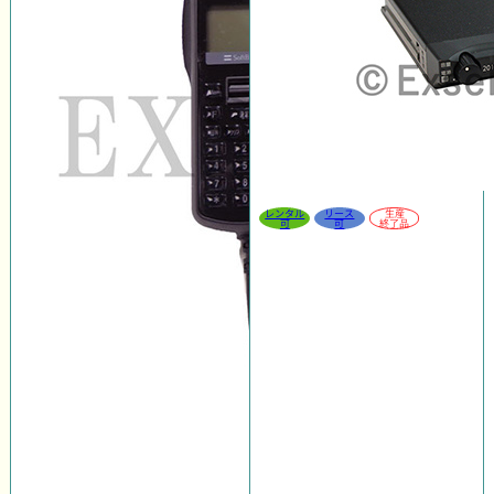
レンタル
リース
生産
可
可
終了品