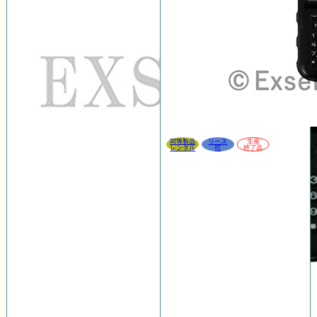
同等製品
リース
生産
レンタル
可
終了品