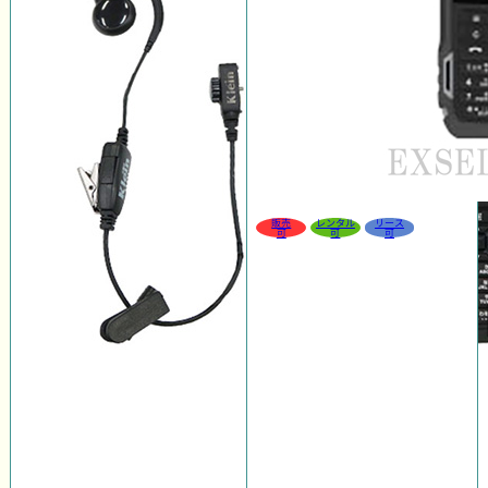
販売
レンタル
リース
可
可
可