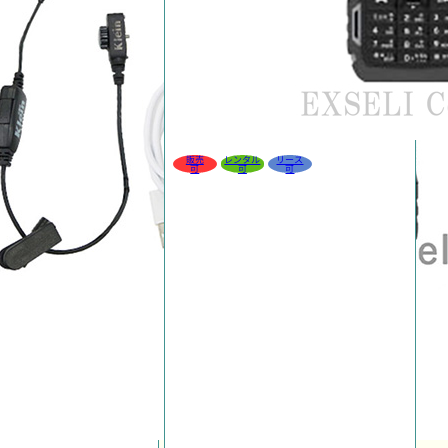
販売
レンタル
リース
可
可
可