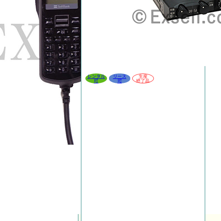
レンタル
リース
生産
可
可
終了品