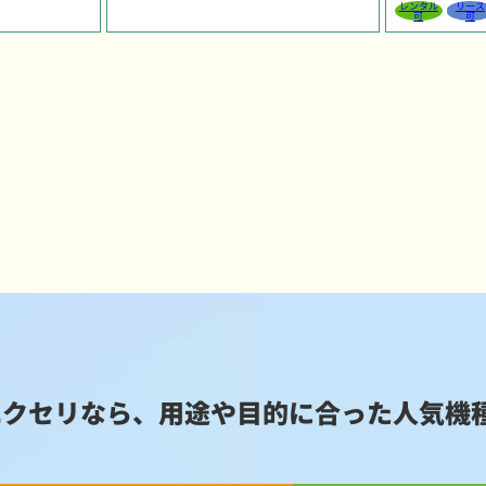
レンタル
リース
可
可
エクセリなら、用途や目的に合った
人気機