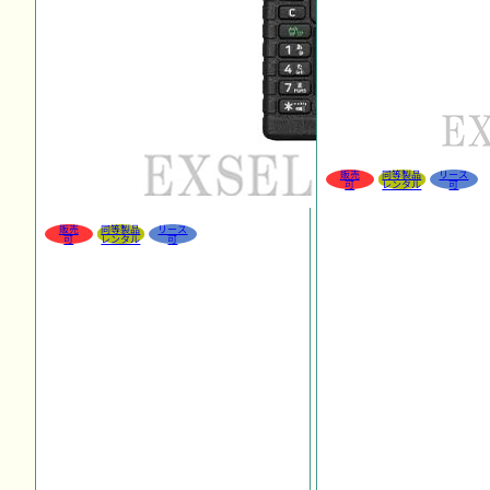
販売
同等製品
リース
可
レンタル
可
販売
同等製品
リース
可
レンタル
可