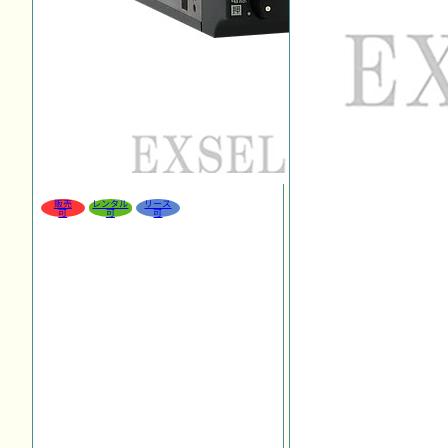
販売
レンタル
リース
可
可
可