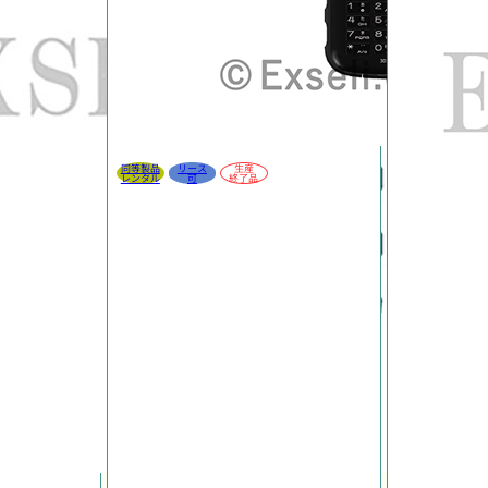
同等製品
リース
生産
レンタル
可
終了品