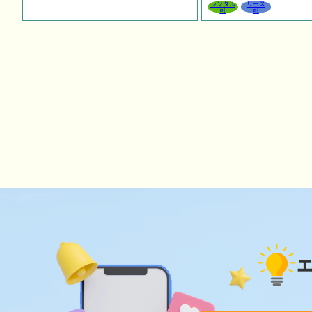
レンタル
リース
可
可