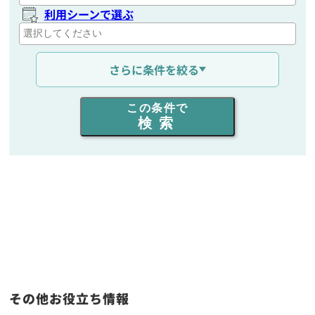
利用シーンで選ぶ
通信距離を選ぶ
さらに条件を絞る
出力を選ぶ
この条件で
検索
同時通話人数を選ぶ
販売
/
レンタル
/
リース
新品
/
中古
生産終了品を含む
フリーワード入力(製品名等)
その他お役立ち情報