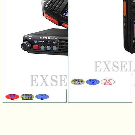
同等製品
リース
生産
レンタル
可
終了品
販売
同等製品
リース
可
レンタル
可