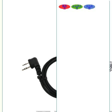
販売
レンタル
リース
可
可
可