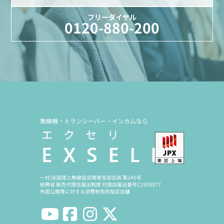
フリーダイヤル
0120-880-200
無線機・トランシーバー・インカムなら
一社)全国陸上無線協会関東支部会員 第245号
総務省 販売代理店届出制度 代理店届出番号C1909977
外国公館等に対する消費税免除指定店舗