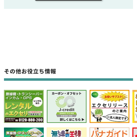
販売
/
レンタル
/
リース
新品
/
中古
生産終了品を含む
フリーワード入力(製品名等)
その他お役立ち情報
選択条件をリセット