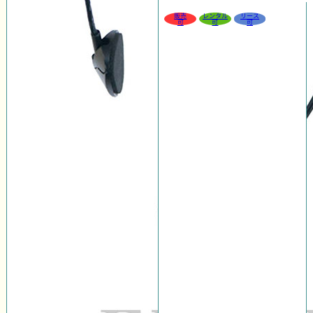
販売
レンタル
リース
可
可
可