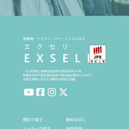
無線機・トランシーバー・インカムなら
一社)全国陸上無線協会関東支部会員 第245号
総務省 販売代理店届出制度 代理店届出番号C1909977
外国公館等に対する消費税免除指定店舗
種別で探す
無料お試し
メーカーで探す
利用事例