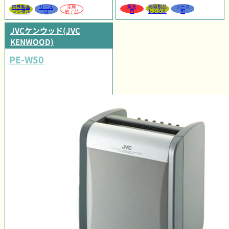
販売
同等製品
リース
同等製品
リース
生産
可
レンタル
可
レンタル
可
終了品
JVCケンウッド(JVC
KENWOOD)
PE-W50