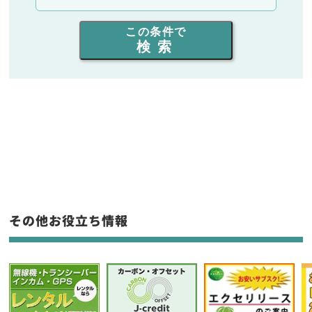
出力を選ぶ
この条件で
検索
同時通話人数を選ぶ
販売
/
レンタル
/
リース
新品
/
中古
生産終了品を含む
フリーワード入力(製品名等)
その他お役立ち情報
選択条件をリセット