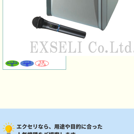
レンタル
リース
生産
可
可
終了品
エクセリなら、用途や目的に合った