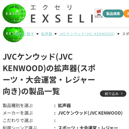
製品検索
種別で探す
拡声器
JVCケンウッド(JVC KENWOOD)
ス
JVCケンウッド(JVC
KENWOOD)の拡声器(スポ
ーツ・大会運営・レジャー
向き)の製品一覧
絞り込み
製品種別を選ぶ
拡声器
メーカーを選ぶ
JVCケンウッド(JVC KENWOOD)
こだわりで選ぶ
利用シーンで選ぶ
スポーツ・大会運営・レジャー