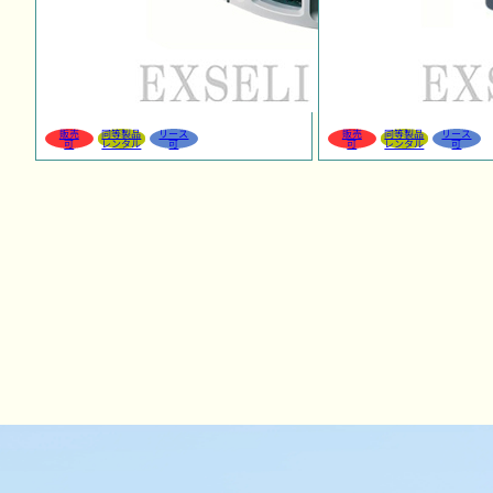
販売
同等製品
リース
販売
同等製品
リース
可
レンタル
可
可
レンタル
可