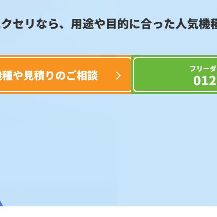
エクセリなら、用途や目的に合った
人気機
フリーダ
機種や見積りのご相談
012