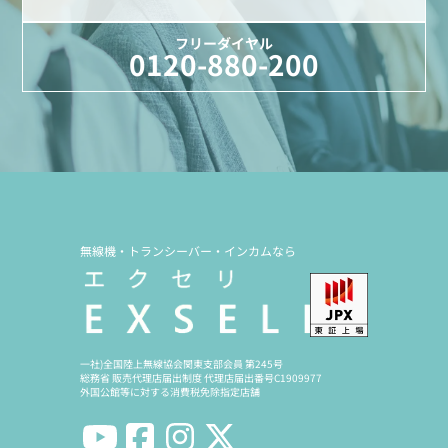
フリーダイヤル
0120-880-200
無線機・トランシーバー・インカムなら
一社)全国陸上無線協会関東支部会員 第245号
総務省 販売代理店届出制度 代理店届出番号C1909977
外国公館等に対する消費税免除指定店舗