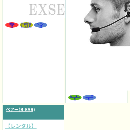
販売
同等製品
リース
可
レンタル
可
レンタル
リース
可
可
ベアー(B-EAR)
【レンタル】