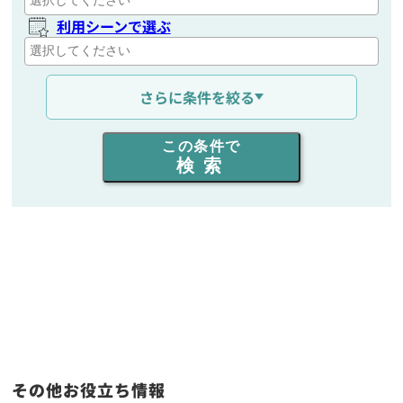
利用シーンで選ぶ
通信距離を選ぶ
さらに条件を絞る
出力を選ぶ
この条件で
検索
同時通話人数を選ぶ
販売
/
レンタル
/
リース
新品
/
中古
生産終了品を含む
フリーワード入力(製品名等)
その他お役立ち情報