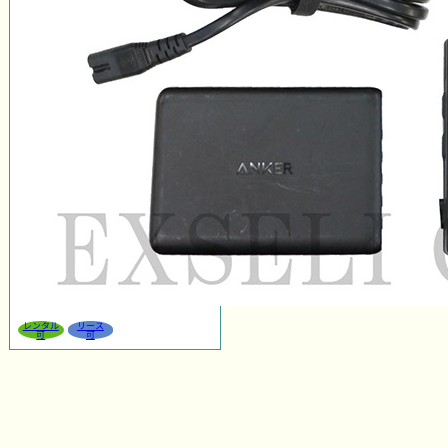
レンタル
リース
可
可