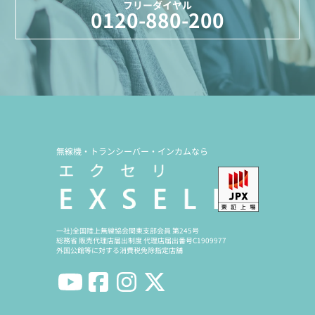
フリーダイヤル
0120-880-200
無線機・トランシーバー・インカムなら
一社)全国陸上無線協会関東支部会員 第245号
総務省 販売代理店届出制度 代理店届出番号C1909977
外国公館等に対する消費税免除指定店舗