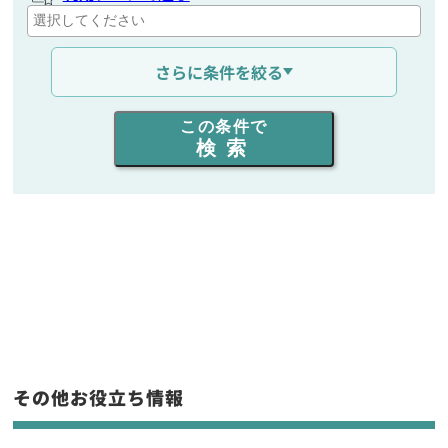
通信距離を選ぶ
さらに条件を絞る
出力を選ぶ
この条件で
検索
同時通話人数を選ぶ
販売
/
レンタル
/
リース
新品
/
中古
生産終了品を含む
フリーワード入力(製品名等)
その他お役立ち情報