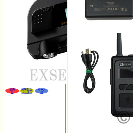
販売
同等製品
リース
可
レンタル
可