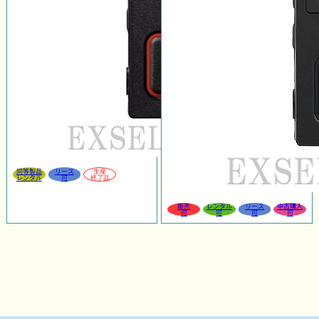
同等製品
リース
生産
レンタル
可
終了品
販売
レンタル
リース
中古購入
可
可
可
可