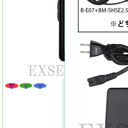
販売
レンタル
リース
可
可
可