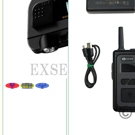
販売
同等製品
リース
可
レンタル
可