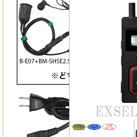
同等製品
リース
生産
レンタル
可
終了品