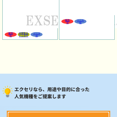
販売
リース
可
可
販売
同等製品
リース
可
レンタル
可
エクセリなら、用途や目的に合った
人気機種をご提案します