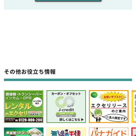
販売
/
レンタル
/
リース
新品
/
中古
生産終了品を含む
フリーワード入力(製品名等)
その他お役立ち情報
選択条件をリセット