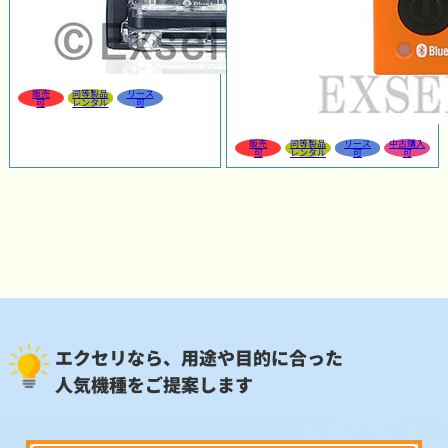
販売
同等製品
リース
可
レンタル
可
販売
同等製品
リース
中古購入
可
レンタル
可
可
エクセリなら、用途や目的に合った
人気機種をご提案します