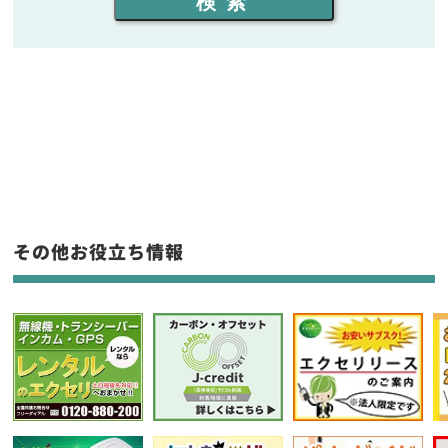
検索
同時通話人数を選ぶ
販売
/
レンタル
/
リース
新品
/
中古
生産終了品を含む
フリーワード入力(製品名等)
その他お役立ち情報
選択条件をリセット