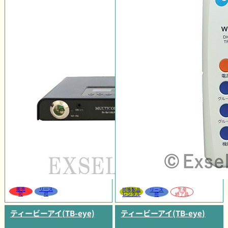
販売
リース
同等製品
リース
生産
可
可
レンタル
可
終了品
ティービーアイ(TB-eye)
ティービーアイ(TB-eye)