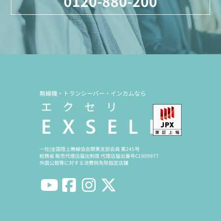
0120-880-200
無線機・トランシーバー・インカムなら
一社)全国陸上無線協会関東支部会員 第245号
総務省 販売代理店届出制度 代理店届出番号C1909977
外国公館等に対する消費税免除指定店舗