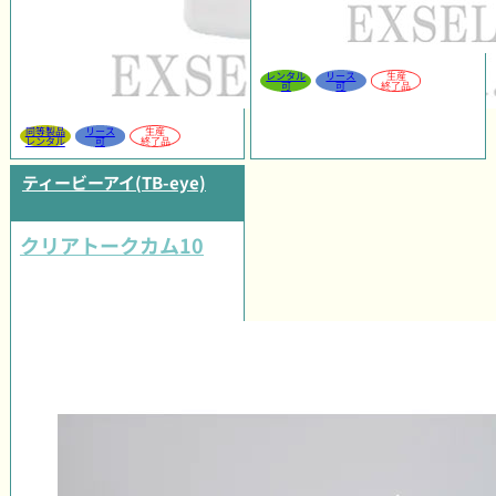
レンタル
リース
生産
可
可
終了品
同等製品
リース
生産
レンタル
可
終了品
ティービーアイ(TB-eye)
クリアトークカム10