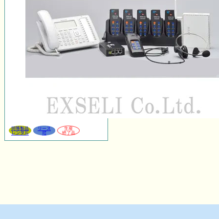
同等製品
リース
生産
レンタル
可
終了品