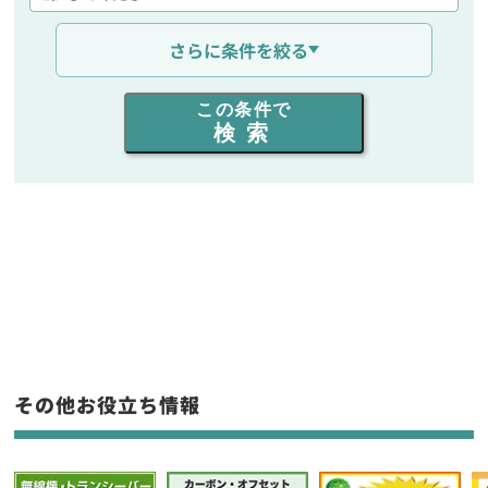
通信距離を選ぶ
さらに条件を絞る
出力を選ぶ
この条件で
検索
同時通話人数を選ぶ
販売
/
レンタル
/
リース
新品
/
中古
生産終了品を含む
フリーワード入力(製品名等)
その他お役立ち情報
選択条件をリセット