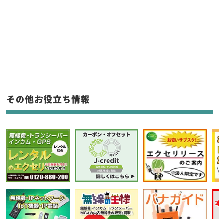
販売
/
レンタル
/
リース
新品
/
中古
生産終了品を含む
フリーワード入力(製品名等)
その他お役立ち情報
選択条件をリセット