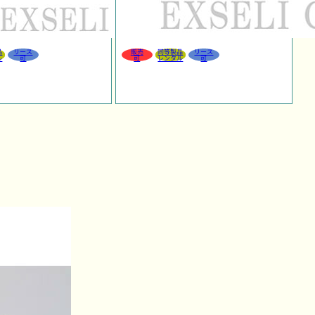
品
リース
販売
同等製品
リース
ル
可
可
レンタル
可