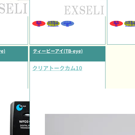
販売
同等製品
リース
販売
同等製
可
レンタル
可
可
レンタ
e)
ティービーアイ(TB-eye)
クリアトークカム10