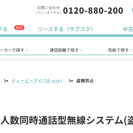
0120-880-200
お問い合わせ
（フリーダイヤル）
する
リースする（サブスク）
中
HOT
ーカーで探す
通信距離で探す
性能で探す
ティービーアイ(TB-eye)
盗聴防止
)の多人数同時通話型無線システム