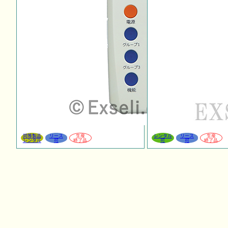
同等製品
リース
生産
レンタル
リース
生産
レンタル
可
終了品
可
可
終了品