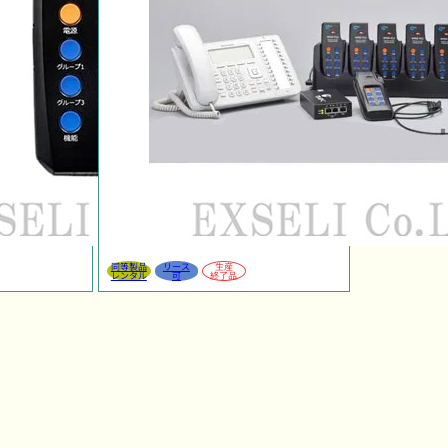
同等製品
リース
生産
レンタル
可
終了品