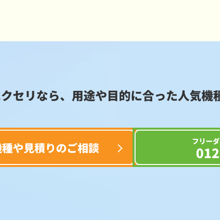
エクセリなら、用途や目的に合った
人気機
フリーダ
機種や見積りのご相談
012