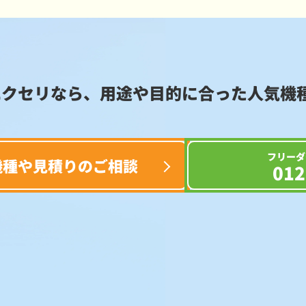
エクセリなら、用途や目的に合った
人気機
フリーダ
機種や見積りのご相談
012