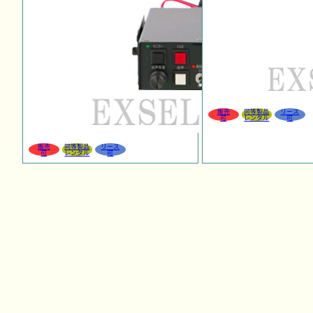
販売
同等製品
リース
可
レンタル
可
販売
同等製品
リース
可
レンタル
可