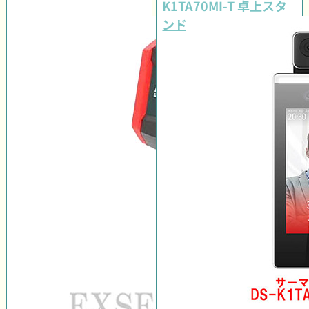
K1TA70MI-T 卓上スタ
ンドセット