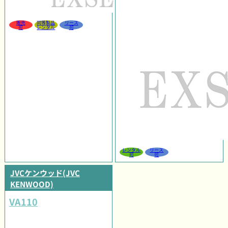
販売
同等製品
リース
可
レンタル
可
レンタル
リース
可
可
JVCケンウッド(JVC
KENWOOD)
VA110