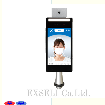
販売
リース
可
可