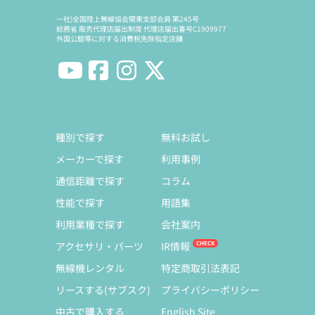
一社)全国陸上無線協会関東支部会員 第245号
総務省 販売代理店届出制度 代理店届出番号C1909977
外国公館等に対する消費税免除指定店舗
種別で探す
無料お試し
メーカーで探す
利用事例
通信距離で探す
コラム
性能で探す
用語集
利用業種で探す
会社案内
アクセサリ・パーツ
IR情報
無線機レンタル
特定商取引法表記
リースする(サブスク)
プライバシーポリシー
中古で購入する
English Site