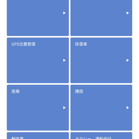
GPS位置管理
除雪車
産廃
建設
解体業
タクシー、運転代行