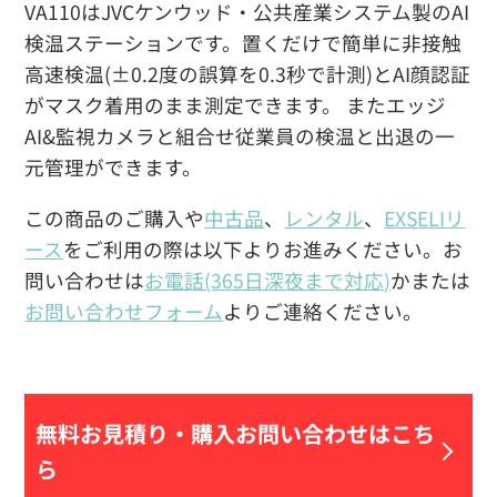
VA110はJVCケンウッド・公共産業システム製のAI
検温ステーションです。置くだけで簡単に非接触
高速検温(±0.2度の誤算を0.3秒で計測)とAI顔認証
がマスク着用のまま測定できます。 またエッジ
AI&監視カメラと組合せ従業員の検温と出退の一
元管理ができます。
この商品のご購入や
中古品
、
レンタル
、
EXSELIリ
ース
をご利用の際は以下よりお進みください。お
問い合わせは
お電話(365日深夜まで対応)
かまたは
お問い合わせフォーム
よりご連絡ください。
無料お見積り・
購入お問い合わせはこち
ら