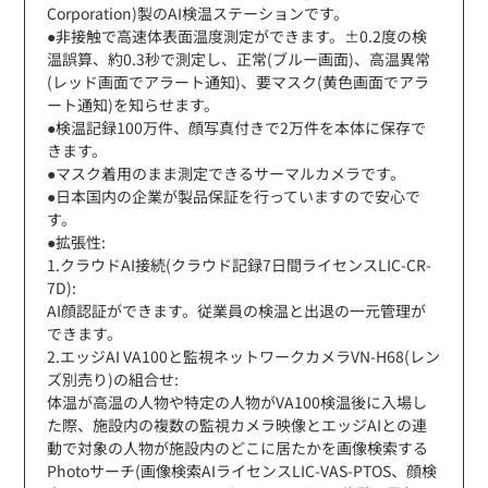
Corporation)製のAI検温ステーションです。
●非接触で高速体表面温度測定ができます。±0.2度の検
温誤算、約0.3秒で測定し、正常(ブルー画面)、高温異常
(レッド画面でアラート通知)、要マスク(黄色画面でアラ
ート通知)を知らせます。
●検温記録100万件、顔写真付きで2万件を本体に保存で
きます。
●マスク着用のまま測定できるサーマルカメラです。
●日本国内の企業が製品保証を行っていますので安心で
す。
●拡張性:
1.クラウドAI接続(クラウド記録7日間ライセンスLIC-CR-
7D):
AI顔認証ができます。従業員の検温と出退の一元管理が
できます。
2.エッジAI VA100と監視ネットワークカメラVN-H68(レン
ズ別売り)の組合せ:
体温が高温の人物や特定の人物がVA100検温後に入場し
た際、施設内の複数の監視カメラ映像とエッジAIとの連
動で対象の人物が施設内のどこに居たかを画像検索する
Photoサーチ(画像検索AIライセンスLIC-VAS-PTOS、顔検