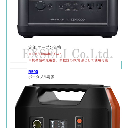
定価:オープン価格
※168,800mAh/633Wh
※携帯機の充電器、車載器のDC電源として使用可能
R500
ポータブル電源