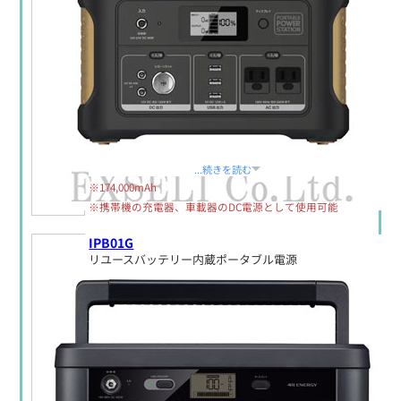
定価:生産終了
...続きを読む
※174,000mAh
※携帯機の充電器、車載器のDC電源として使用可能
IPB01G
リユースバッテリー内蔵ポータブル電源