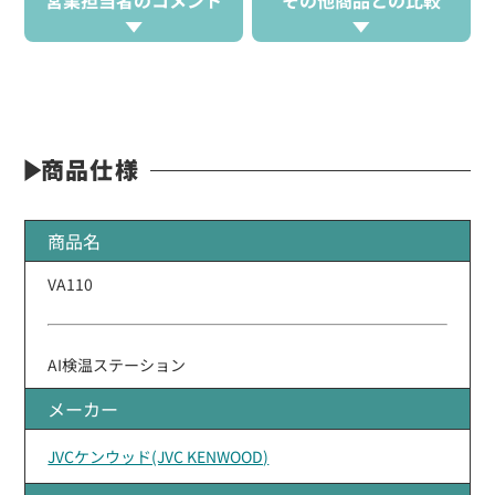
商品仕様
商品名
VA110
AI検温ステーション
メーカー
JVCケンウッド(JVC KENWOOD)