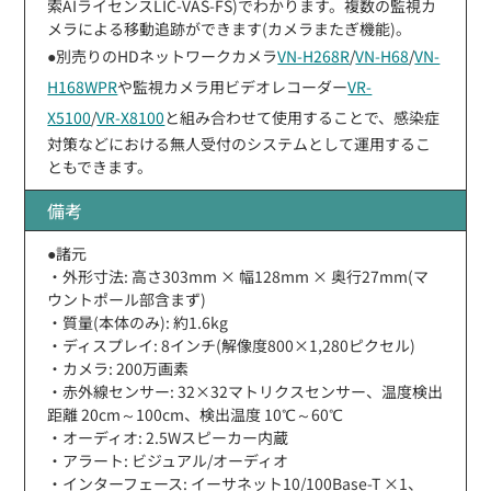
索AIライセンスLIC-VAS-FS)でわかります。複数の監視カ
メラによる移動追跡ができます(カメラまたぎ機能)。
●別売りのHDネットワークカメラ
VN-H268R
/
VN-H68
/
VN-
H168WPR
や監視カメラ用ビデオレコーダー
VR-
X5100
/
VR-X8100
と組み合わせて使用することで、感染症
対策などにおける無人受付のシステムとして運用するこ
ともできます。
備考
●諸元
・外形寸法: 高さ303mm × 幅128mm × 奥行27mm(マ
ウントポール部含まず)
・質量(本体のみ): 約1.6kg
・ディスプレイ: 8インチ(解像度800×1,280ピクセル)
・カメラ: 200万画素
・赤外線センサー: 32×32マトリクスセンサー、温度検出
距離 20cm～100cm、検出温度 10℃～60℃
・オーディオ: 2.5Wスピーカー内蔵
・アラート: ビジュアル/オーディオ
・インターフェース: イーサネット10/100Base-T ×1、