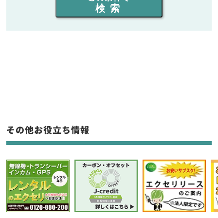
検索
同時通話人数を選ぶ
販売
/
レンタル
/
リース
新品
/
中古
生産終了品を含む
フリーワード入力(製品名等)
その他お役立ち情報
選択条件をリセット