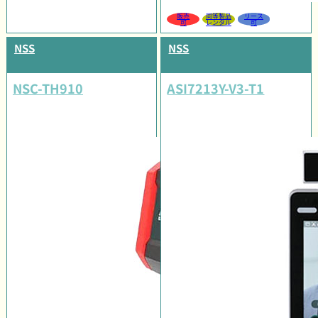
販売
同等製品
リース
可
レンタル
可
NSS
NSS
NSC-TH910
ASI7213Y-V3-T1