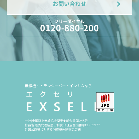
お問い合わせ
フリーダイヤル
0120-880-200
無線機・トランシーバー・インカムなら
一社)全国陸上無線協会関東支部会員 第245号
総務省 販売代理店届出制度 代理店届出番号C1909977
外国公館等に対する消費税免除指定店舗