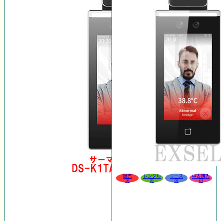
販売
レンタル
リース
中古購入
可
可
可
可