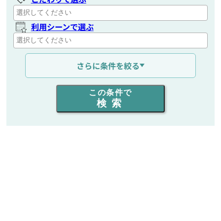
利用シーンで選ぶ
通信距離を選ぶ
さらに条件を絞る
出力を選ぶ
この条件で
検索
同時通話人数を選ぶ
販売
/
レンタル
/
リース
新品
/
中古
生産終了品を含む
フリーワード入力(製品名等)