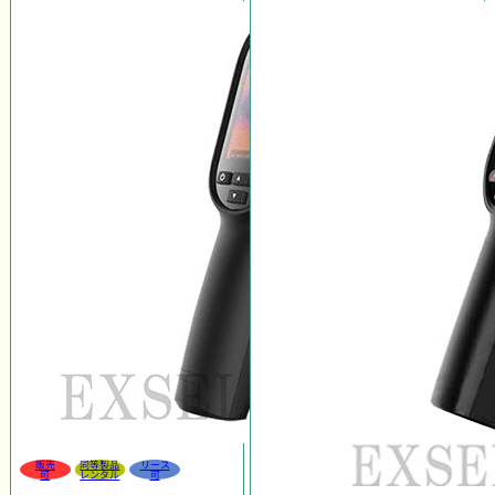
販売
同等製品
リース
可
レンタル
可