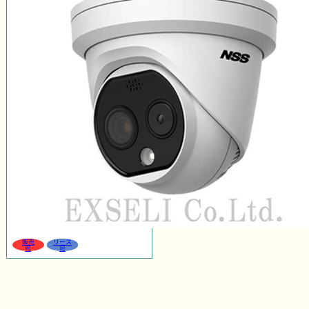
販売
リース
可
可