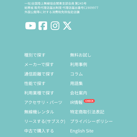
一社)全国陸上無線協会関東支部会員 第245号
総務省 販売代理店届出制度 代理店届出番号C1909977
外国公館等に対する消費税免除指定店舗
種別で探す
無料お試し
メーカーで探す
利用事例
通信距離で探す
コラム
性能で探す
用語集
利用業種で探す
会社案内
アクセサリ・パーツ
IR情報
無線機レンタル
特定商取引法表記
リースする(サブスク)
プライバシーポリシー
中古で購入する
English Site