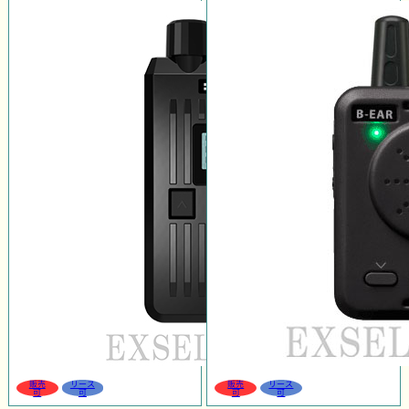
販売
リース
販売
リース
可
可
可
可