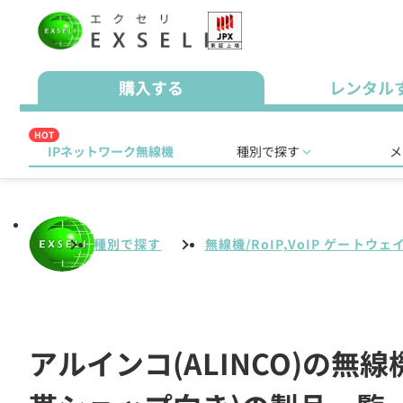
購入する
レンタル
HOT
IPネットワーク無線機
種別で探す
メ
種別で探す
無線機/RoIP,VoIP ゲートウェ
アルインコ(ALINCO)の無線