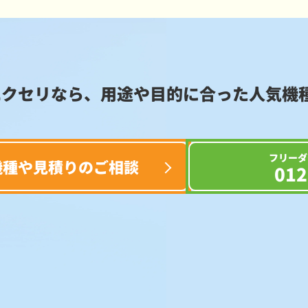
エクセリなら、用途や目的に合った
人気機
フリーダ
機種や見積りのご相談
012