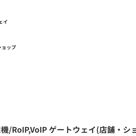
ウェイ
ショップ
線機/RoIP,VoIP ゲートウェイ(店