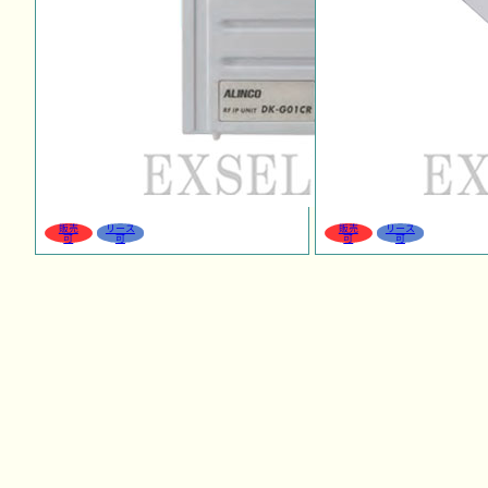
販売
リース
販売
リース
可
可
可
可