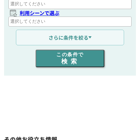
利用シーンで選ぶ
通信距離を選ぶ
さらに条件を絞る
出力を選ぶ
この条件で
検索
同時通話人数を選ぶ
販売
/
レンタル
/
リース
新品
/
中古
生産終了品を含む
フリーワード入力(製品名等)
その他お役立ち情報