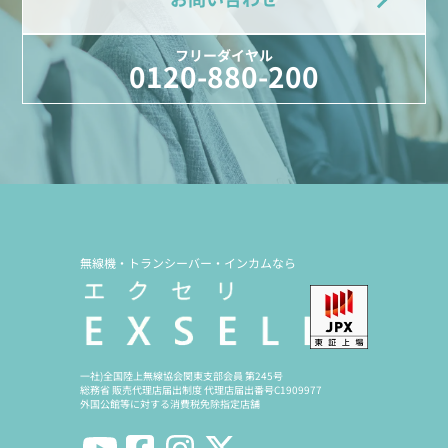
フリーダイヤル
0120-880-200
無線機・トランシーバー・インカムなら
一社)全国陸上無線協会関東支部会員 第245号
総務省 販売代理店届出制度 代理店届出番号C1909977
外国公館等に対する消費税免除指定店舗