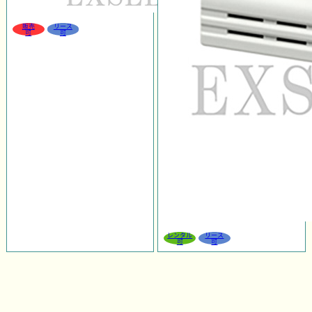
販売
リース
可
可
レンタル
リース
可
可