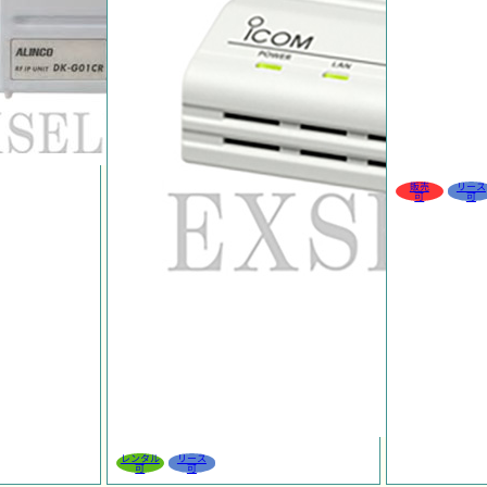
販売
リース
可
可
レンタル
リース
可
可