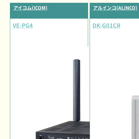
アイコム(ICOM)
アルインコ(ALINCO)
VE-PG4
DK-G01CR