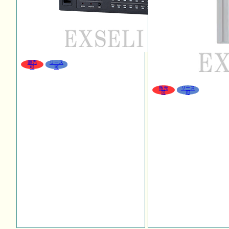
販売
リース
可
可
販売
リース
可
可