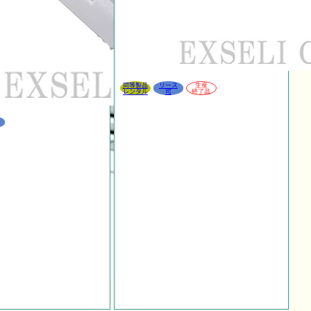
同等製品
リース
生産
レンタル
可
終了品