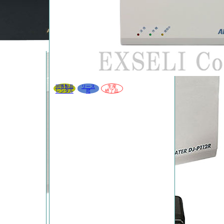
同等製品
リース
生産
レンタル
可
終了品