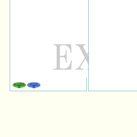
レンタル
リース
可
可