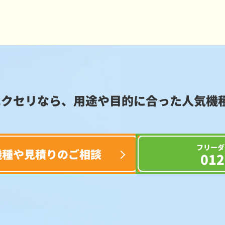
エクセリなら、用途や目的に合った
人気機
フリーダ
機種や見積りのご相談
012