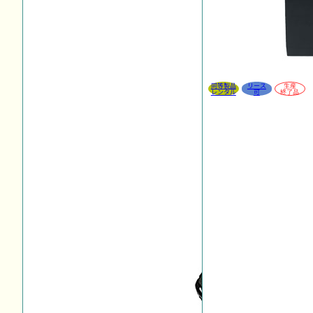
同等製品
リース
生産
レンタル
可
終了品