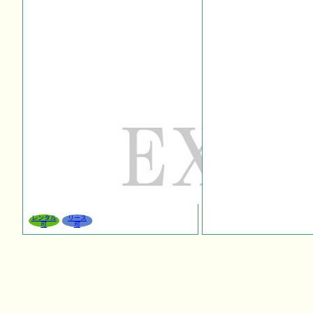
レンタル
リース
可
可