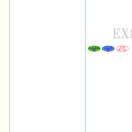
レンタル
リース
生産
可
可
終了品