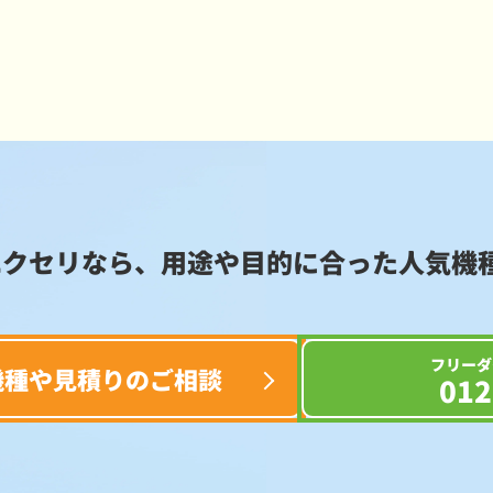
エクセリなら、用途や目的に合った
人気機
フリーダ
機種や見積りのご相談
012