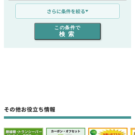
通信距離を選ぶ
さらに条件を絞る
出力を選ぶ
この条件で
検索
同時通話人数を選ぶ
販売
/
レンタル
/
リース
新品
/
中古
生産終了品を含む
フリーワード入力(製品名等)
その他お役立ち情報
選択条件をリセット