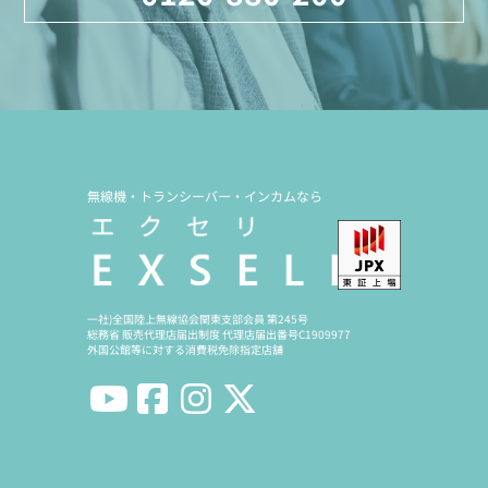
無線機・トランシーバー・インカムなら
一社)全国陸上無線協会関東支部会員 第245号
総務省 販売代理店届出制度 代理店届出番号C1909977
外国公館等に対する消費税免除指定店舗