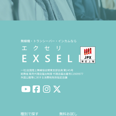
無線機・トランシーバー・インカムなら
一社)全国陸上無線協会関東支部会員 第245号
総務省 販売代理店届出制度 代理店届出番号C1909977
外国公館等に対する消費税免除指定店舗
種別で探す
無料お試し