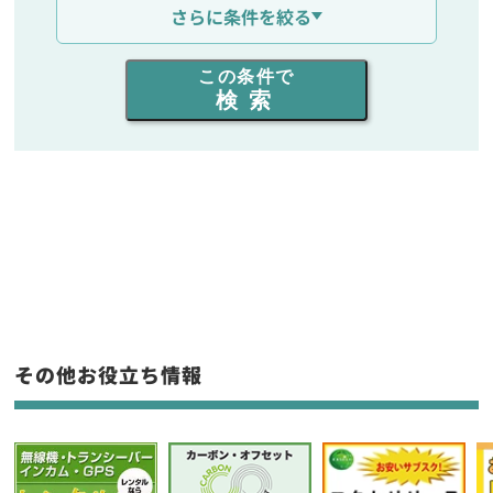
さらに条件を絞る
出力を選ぶ
この条件で
検索
同時通話人数を選ぶ
販売
/
レンタル
/
リース
新品
/
中古
生産終了品を含む
フリーワード入力(製品名等)
その他お役立ち情報
選択条件をリセット