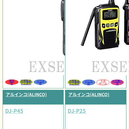
販売
同等製品
リース
同等製品
リース
生産
中古購入
可
レンタル
可
レンタル
可
終了品
可
アルインコ(ALINCO)
アルインコ(ALINCO)
DJ-P45
DJ-P25