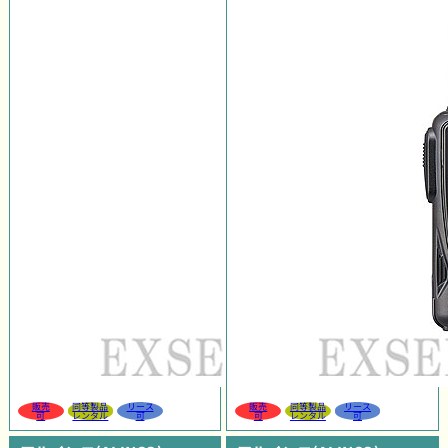
販売
同等製品
リース
販売
同等製品
リース
可
レンタル
可
可
レンタル
可