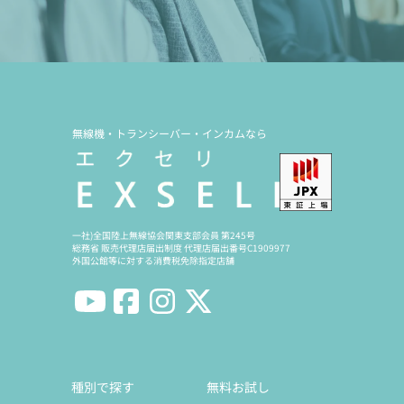
無線機・トランシーバー・インカムなら
一社)全国陸上無線協会関東支部会員 第245号
総務省 販売代理店届出制度 代理店届出番号C1909977
外国公館等に対する消費税免除指定店舗
種別で探す
無料お試し