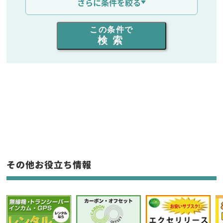
さらに条件を絞る
出力を選ぶ
この条件で
検索
同時通話人数を選ぶ
販売
/
レンタル
/
リース
新品
/
中古
生産終了品を含む
フリーワード入力(製品名等)
その他お役立ち情報
選択条件をリセット