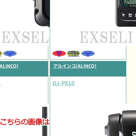
品
リース
販売
同等製品
リース
ル
可
可
レンタル
可
LINCO)
アルインコ(ALINCO)
A
DJ-PX10