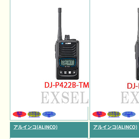
販売
同等製品
リース
販売
同等製品
リース
可
レンタル
可
可
レンタル
可
アルインコ(ALINCO)
アルインコ(ALINCO)