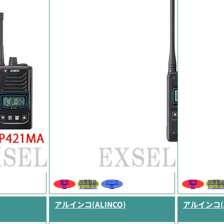
販売
同等製品
リース
販売
同等製
可
レンタル
可
可
レンタ
アルインコ(ALINCO)
アルインコ(A