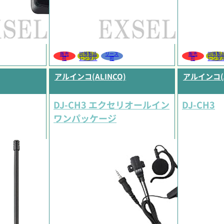
販売
同等製品
リース
販売
同等製
可
レンタル
可
可
レンタ
アルインコ(ALINCO)
アルインコ(A
DJ-CH3 エクセリオールイン
DJ-CH3
ワンパッケージ