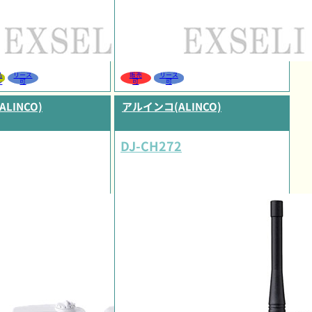
品
リース
販売
リース
ル
可
可
可
LINCO)
アルインコ(ALINCO)
DJ-CH272