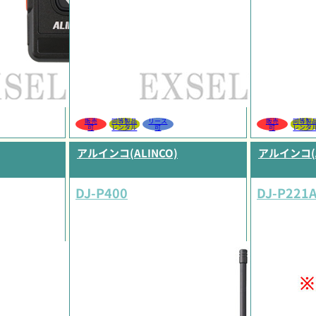
販売
同等製品
リース
販売
同等製
可
レンタル
可
可
レンタ
アルインコ(ALINCO)
アルインコ(A
DJ-P400
DJ-P221