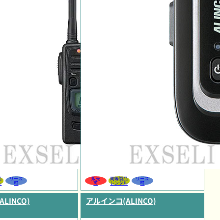
品
リース
販売
同等製品
リース
ル
可
可
レンタル
可
LINCO)
アルインコ(ALINCO)