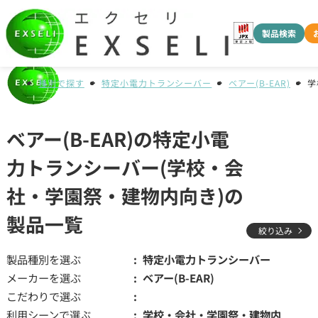
製品検索
種別で探す
特定小電力トランシーバー
ベアー(B-EAR)
学
ベアー(B-EAR)の特定小電
力トランシーバー(学校・会
社・学園祭・建物内向き)の
製品一覧
絞り込み
製品種別を選ぶ
特定小電力トランシーバー
メーカーを選ぶ
ベアー(B-EAR)
こだわりで選ぶ
利用シーンで選ぶ
学校・会社・学園祭・建物内