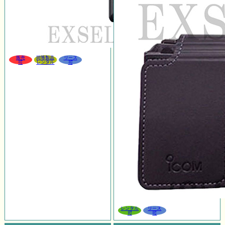
販売
同等製品
リース
可
レンタル
可
レンタル
リース
可
可