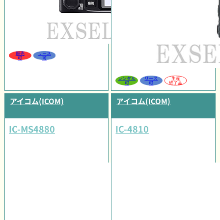
販売
リース
可
可
レンタル
リース
生産
可
可
終了品
アイコム(ICOM)
アイコム(ICOM)
IC-MS4880
IC-4810