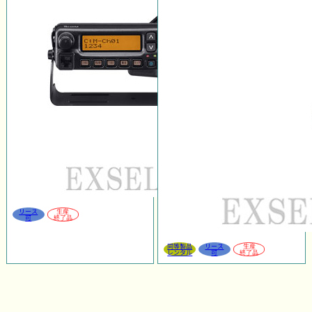
リース
生産
可
終了品
同等製品
リース
生産
レンタル
可
終了品