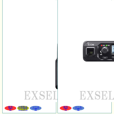
販売
同等製品
リース
販売
リース
可
レンタル
可
可
可