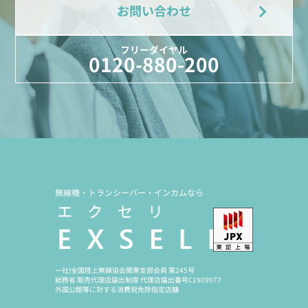
お問い合わせ
フリーダイヤル
0120-880-200
無線機・トランシーバー・インカムなら
一社)全国陸上無線協会関東支部会員 第245号
総務省 販売代理店届出制度 代理店届出番号C1909977
外国公館等に対する消費税免除指定店舗