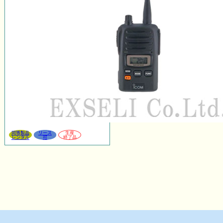
同等製品
リース
生産
レンタル
可
終了品