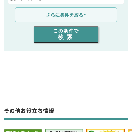
通信距離を選ぶ
さらに条件を絞る
出力を選ぶ
この条件で
検索
同時通話人数を選ぶ
販売
/
レンタル
/
リース
新品
/
中古
生産終了品を含む
フリーワード入力(製品名等)
その他お役立ち情報
選択条件をリセット