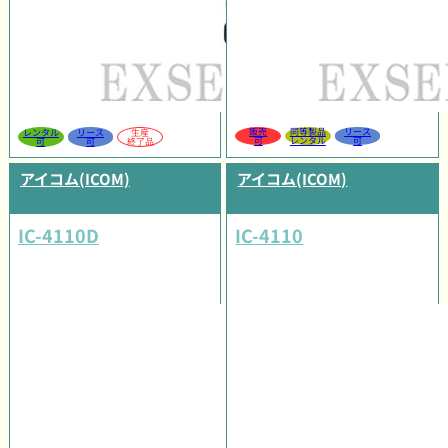
販売
同等製品
リース
レンタル
リース
生産
可
レンタル
可
可
可
終了品
アイコム(ICOM)
アイコム(ICOM)
IC-4110D
IC-4110