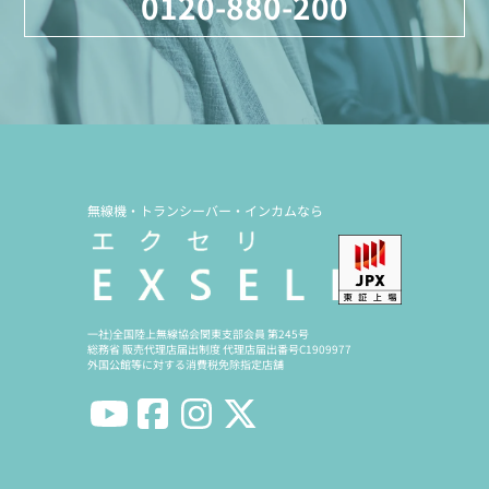
0120-880-200
無線機・トランシーバー・インカムなら
一社)全国陸上無線協会関東支部会員 第245号
総務省 販売代理店届出制度 代理店届出番号C1909977
外国公館等に対する消費税免除指定店舗