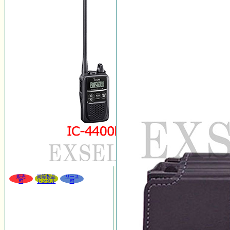
販売
同等製品
リース
可
レンタル
可