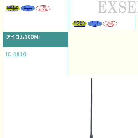
同等製品
リース
生産
レンタル
可
終了品
同等製品
リース
生産
レンタル
可
終了品
アイコム(ICOM)
IC-4810