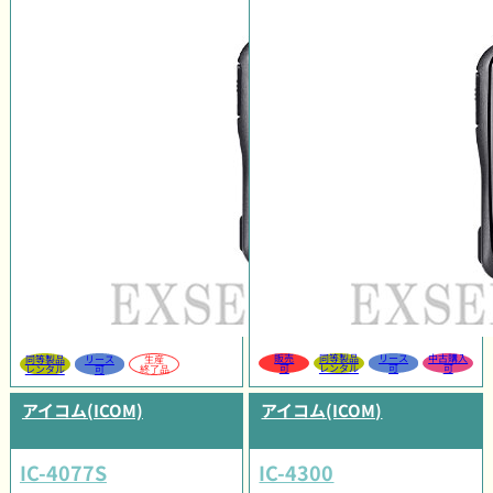
販売
同等製品
リース
中古購入
同等製品
リース
生産
可
レンタル
可
可
レンタル
可
終了品
アイコム(ICOM)
アイコム(ICOM)
IC-4077S
IC-4300